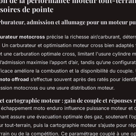
on de la performance moteur tout-terrain
ssoires de pointe
rburateur, admission et allumage pour un moteur pui
burateur motocross
précise la richesse air/carburant, déter
 Un carburateur et optimisation moteur cross bien adaptés 
 une carburation optimale cross, limitant l'usure cylindre 
l’admission maximise l’apport d’air, tandis qu’une configura
icace améliore la combustion et la disponibilité du couple
oto offroad
s’effectue souvent après des ratés pour identi
ssion motocross ou une usure distribution moteur.
t cartographie moteur : gain de couple et réponses 
 échappement moto enduro influence puissance moteur et 
ant assure une évacuation optimale des gaz, soutenant l’op
 tout-terrain, puis la cartographie moteur s’ajuste pour ré
rrain ou de la compétition. Ce paramétrage couplé à une op