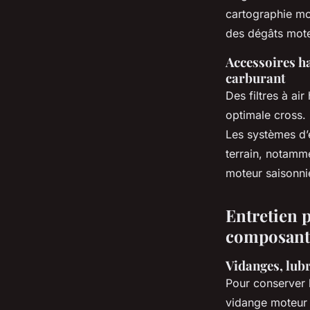
cartographie mo
des dégâts mote
Accessoires ha
carburant
Des filtres à ai
optimale cross.
Les systèmes d’
terrain, notamm
moteur saisonni
Entretien p
composants
Vidanges, lubr
Pour conserver 
vidange moteur m