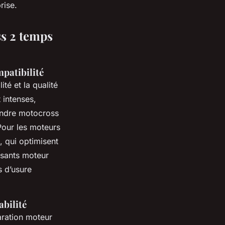
rise.
ss 2 temps
mpatibilité
té et la qualité
 intenses,
lindre motocross
Pour les moteurs
 qui optimisent
osants moteur
s d’usure
abilité
ration moteur