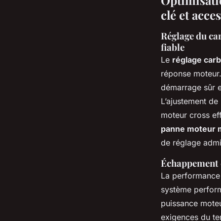
Optimisati
clé et acce
Réglage du ca
fiable
Le
réglage car
réponse moteur.
démarrage sûr et
L’ajustement de 
moteur cross eff
panne moteur m
de réglage admi
Échappement e
La performance
système perform
puissance moteur
exigences du te