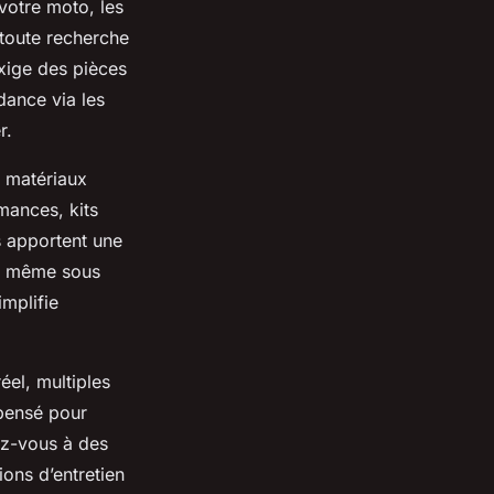
votre moto, les
 toute recherche
xige des pièces
dance via les
r.
e matériaux
mances, kits
s apportent une
e, même sous
implifie
éel, multiples
 pensé pour
iez-vous à des
ons d’entretien