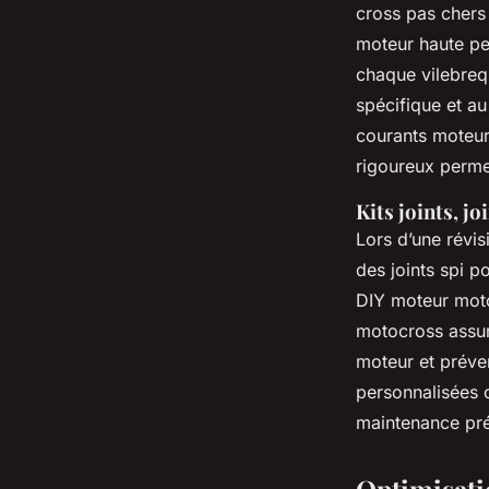
cross pas chers 
moteur haute pe
chaque vilebrequ
spécifique et au
courants moteur
rigoureux perme
Kits joints, j
Lors d’une révis
des joints spi p
DIY moteur moto
motocross assur
moteur et préven
personnalisées 
maintenance pré