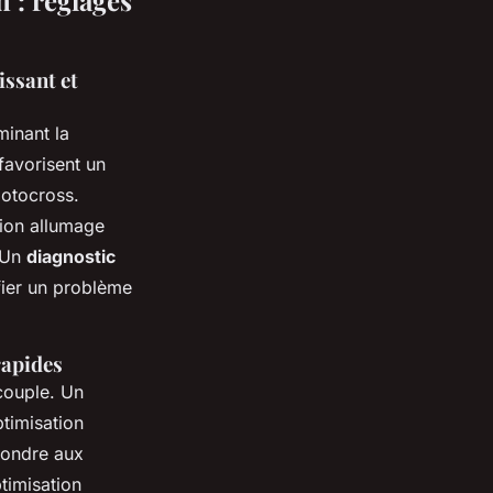
 : réglages
ssant et
minant la
favorisent un
motocross.
tion allumage
. Un
diagnostic
fier un problème
rapides
couple. Un
timisation
pondre aux
timisation