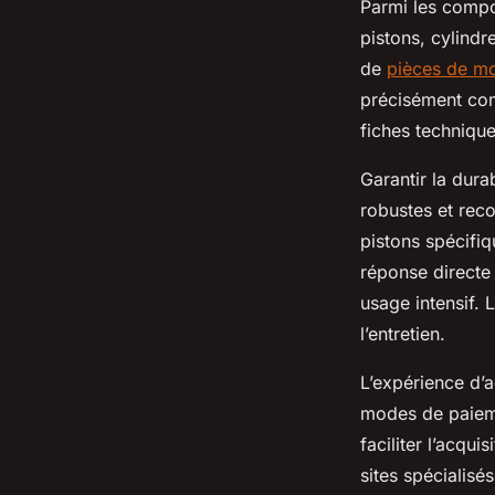
Parmi les compos
pistons, cylindr
de
pièces de mo
précisément com
fiches techniqu
Garantir la dura
robustes et rec
pistons spécifi
réponse directe
usage intensif. 
l’entretien.
L’expérience d’a
modes de paiemen
faciliter l’acqu
sites spécialisé