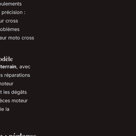
roulements
précision :
ur cross
problèmes
teur moto cross
odèle
-terrain
, avec
es réparations
moteur
t les dégâts
pièces moteur
e la